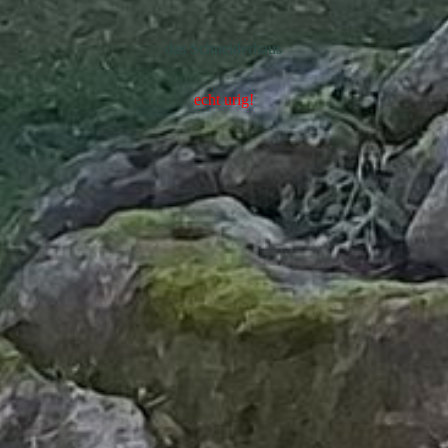
das Schneiderhaus
echt urig!