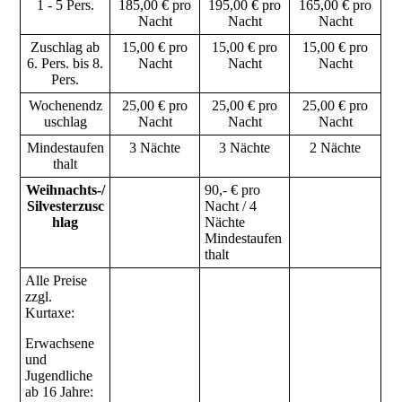
1 - 5 Pers.
185,00 € pro
195,00 € pro
165,00 € pro
Nacht
Nacht
Nacht
Zuschlag ab
15,00 € pro
15,00 € pro
15,00 € pro
6. Pers. bis 8.
Nacht
Nacht
Nacht
Pers.
Wochenendz
25,00 € pro
25,00 € pro
25,00 € pro
uschlag
Nacht
Nacht
Nacht
Mindestaufen
3 Nächte
3 Nächte
2 Nächte
thalt
Weihnachts-/
90,- € pro
Silvesterzusc
Nacht / 4
hlag
Nächte
Mindestaufen
thalt
Alle Preise
zzgl.
Kurtaxe:
Erwachsene
und
Jugendliche
ab 16 Jahre: